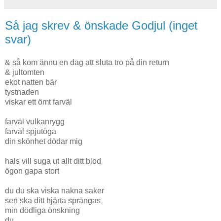
Så jag skrev & önskade Godjul (inget
svar)
& så kom ännu en dag att sluta tro på din return
& jultomten
ekot natten bär
tystnaden
viskar ett ömt farväl
farväl vulkanrygg
farväl spjutöga
din skönhet dödar mig
hals vill suga ut allt ditt blod
ögon gapa stort
du du ska viska nakna saker
sen ska ditt hjärta sprängas
min dödliga önskning
du