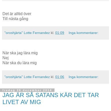
Det är alltid över
Till nästa gång
"oroshjärta" Lotte Fernandez
kl.
01:09
Inga kommentarer:
När ska jag lära mig
Nej
När ska du lära mig
"oroshjärta" Lotte Fernandez
kl.
01:06
Inga kommentarer:
fredag 26 december 2014
JAG ÄR SÅ SATANS KÄR DET TAR
LIVET AV MIG