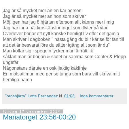
Jag är så mycket mer än en kär person
Jag är så mycket mer än hon som skriver
Möjligen har jag 8 hjärtan eftersom allt känns mer i mig
Jag har inga näckroskänslor inget som flyter på ytan
Överlever börjar ett nytt kanske hemligt liv efter det gamla
Man skriver i dagboken " nästa gång du blir kär se för fan till
att det är besvarat före du sätter igång allt som är du"
Man kollar sig i spegeln tycker man är rätt lik
såklart man är början & slutet är samma som Center & Plopp
ungefär
Någonstans därute en oskiljaktig käklinje
En motsatt mun med penseltunga som bara vill skriva mitt
hemliga namn
"oroshjärta" Lotte Fernandez
kl.
01:03
Inga kommentarer:
lördag 27 december 2014
Mariatorget 23:56-00:20