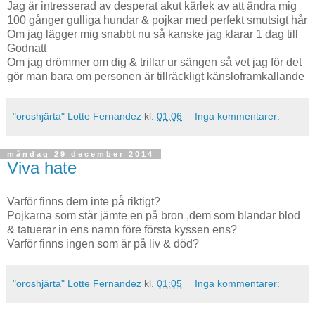
Jag är intresserad av desperat akut kärlek av att ändra mig
100 gånger gulliga hundar & pojkar med perfekt smutsigt hår
Om jag lägger mig snabbt nu så kanske jag klarar 1 dag till
Godnatt
Om jag drömmer om dig & trillar ur sängen så vet jag för det
gör man bara om personen är tillräckligt känsloframkallande
"oroshjärta" Lotte Fernandez
kl.
01:06
Inga kommentarer:
måndag 29 december 2014
Viva hate
Varför finns dem inte på riktigt?
Pojkarna som står jämte en på bron ,dem som blandar blod
& tatuerar in ens namn före första kyssen ens?
Varför finns ingen som är på liv & död?
"oroshjärta" Lotte Fernandez
kl.
01:05
Inga kommentarer: