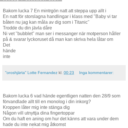
Bakom lucka 7 En mintrgön natt att steppa upp allt i
En natt för storslagna handlingar i klass med "Baby vi tar
båten nu jag kan måla av dig som i Titanic"
Trodde du din jävla dåre
Ni vet "bubblet" man ser i messanger när motperson håller
på & svarar lyckoruset då man kan skriva hela låtar om
Det
hände
inte
"oroshjärta" Lotte Fernandez
kl.
00:23
Inga kommentarer:
Bakom lucka 6 vad hände egentligen natten den 28/9 som
förvandlade allt till en monolog i din inkorg?
Kroppen låter mig inte stänga dig
Någon vill utnyttja dina fingertoppar
Om du haft en aning om hur det känns att vara under dem
hade du inte nekat mig åtkomst