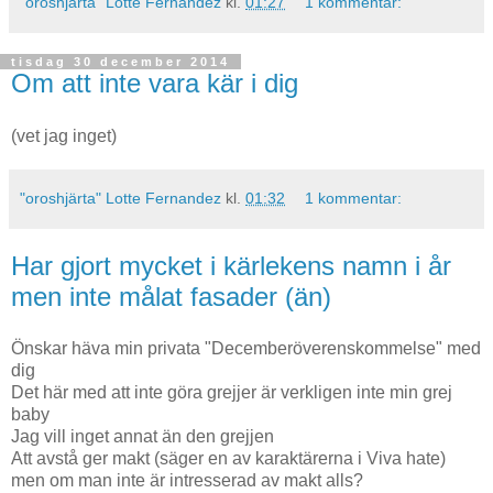
"oroshjärta" Lotte Fernandez
kl.
01:27
1 kommentar:
tisdag 30 december 2014
Om att inte vara kär i dig
(vet jag inget)
"oroshjärta" Lotte Fernandez
kl.
01:32
1 kommentar:
Har gjort mycket i kärlekens namn i år
men inte målat fasader (än)
Önskar häva min privata "Decemberöverenskommelse" med
dig
Det här med att inte göra grejjer är verkligen inte min grej
baby
Jag vill inget annat än den grejjen
Att avstå ger makt (säger en av karaktärerna i Viva hate)
men om man inte är intresserad av makt alls?