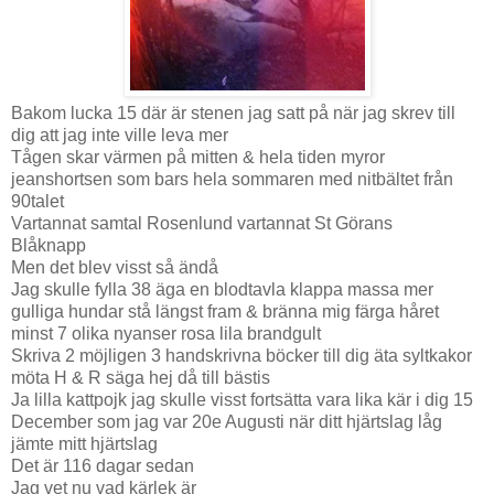
Bakom lucka 15 där är stenen jag satt på när jag skrev till
dig att jag inte ville leva mer
Tågen skar värmen på mitten & hela tiden myror
jeanshortsen som bars hela sommaren med nitbältet från
90talet
Vartannat samtal Rosenlund vartannat St Görans
Blåknapp
Men det blev visst så ändå
Jag skulle fylla 38 äga en blodtavla klappa massa mer
gulliga hundar stå längst fram & bränna mig färga håret
minst 7 olika nyanser rosa lila brandgult
Skriva 2 möjligen 3 handskrivna böcker till dig äta syltkakor
möta H & R säga hej då till bästis
Ja lilla kattpojk jag skulle visst fortsätta vara lika kär i dig 15
December som jag var 20e Augusti när ditt hjärtslag låg
jämte mitt hjärtslag
Det är 116 dagar sedan
Jag vet nu vad kärlek är