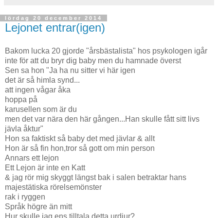
lördag 20 december 2014
Lejonet entrar(igen)
Bakom lucka 20 gjorde "årsbästalista" hos psykologen igår
inte för att du bryr dig baby men du hamnade överst
Sen sa hon "Ja ha nu sitter vi här igen
det är så himla synd...
att ingen vågar åka
hoppa på
karusellen som är du
men det var nära den här gången...Han skulle fått sitt livs
jävla åktur"
Hon sa faktiskt så baby det med jävlar & allt
Hon är så fin hon,tror så gott om min person
Annars ett lejon
Ett Lejon är inte en Katt
& jag rör mig skyggt längst bak i salen betraktar hans
majestätiska rörelsemönster
rak i ryggen
Språk högre än mitt
Hur skulle jag ens tilltala detta urdjur?