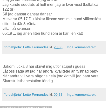
Jag kunde suddats ut helt men jag är kvar visst (kollat ca
122 gr)
Så jag dansar dansar dansar
M svarar 05:17 Du älskar liksom som min hund villkorslöst
sitter du där & väntar
viftar på svansen
05:19 ... jag är en liten hund som är kär i en katt
"oroshjärta" Lotte Fernandez
kl.
20:38
Inga kommentarer:
Bakom lucka 8 har skrivit mig utför stupet i guess
Låt oss säga att jag har andra kvaliteter än tystnad baby
När andra vill vara någons hela jordklot vill jag bara vara
Skanstullstbanestation för dig
"oroshjärta" Lotte Fernandez
kl.
00:53
Inga kommentarer:
söndag 7 december 2014