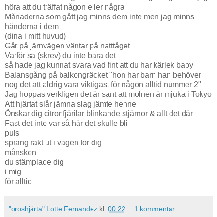
höra att du träffat någon eller några
Månaderna som gått jag minns dem inte men jag minns
händerna i dem
(dina i mitt huvud)
Går på järnvägen väntar på natttåget
Varför sa (skrev) du inte bara det
så hade jag kunnat svara vad fint att du har kärlek baby
Balansgång på balkongräcket "hon har barn han behöver
nog det att aldrig vara viktigast för någon alltid nummer 2"
Jag hoppas verkligen det är sant att molnen är mjuka i Tokyo
Att hjärtat slår jämna slag jämte henne
Önskar dig citronfjärilar blinkande stjärnor & allt det där
Fast det inte var så här det skulle bli
puls
sprang rakt ut i vägen för dig
månsken
du stämplade dig
i mig
för alltid
"oroshjärta" Lotte Fernandez
kl.
00:22
1 kommentar: