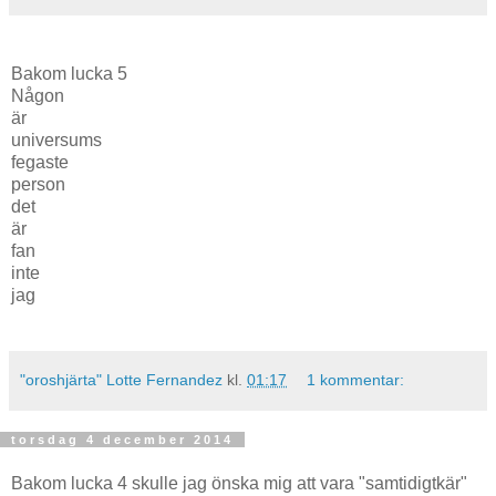
Bakom lucka 5
Någon
är
universums
fegaste
person
det
är
fan
inte
jag
"oroshjärta" Lotte Fernandez
kl.
01:17
1 kommentar:
torsdag 4 december 2014
Bakom lucka 4 skulle jag önska mig att vara "samtidigtkär"