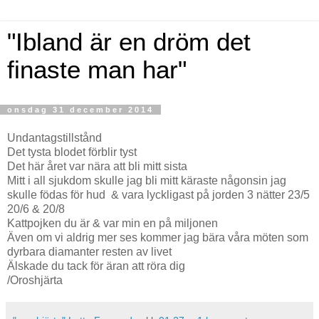
"Ibland är en dröm det
finaste man har"
onsdag 31 december 2014
Undantagstillstånd
Det tysta blodet förblir tyst
Det här året var nära att bli mitt sista
Mitt i all sjukdom skulle jag bli mitt käraste någonsin jag
skulle födas för hud & vara lyckligast på jorden 3 nätter 23/5
20/6 & 20/8
Kattpojken du är & var min en på miljonen
Även om vi aldrig mer ses kommer jag bära våra möten som
dyrbara diamanter resten av livet
Älskade du tack för äran att röra dig
/Oroshjärta