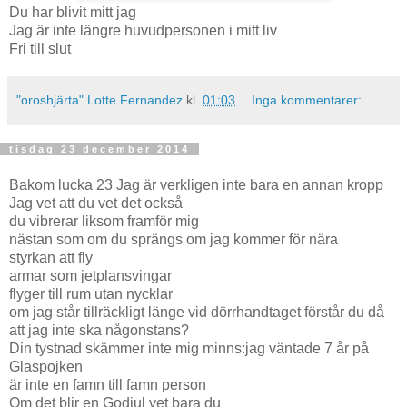
Du har blivit mitt jag
Jag är inte längre huvudpersonen i mitt liv
Fri till slut
"oroshjärta" Lotte Fernandez
kl.
01:03
Inga kommentarer:
tisdag 23 december 2014
Bakom lucka 23 Jag är verkligen inte bara en annan kropp
Jag vet att du vet det också
du vibrerar liksom framför mig
nästan som om du sprängs om jag kommer för nära
styrkan att fly
armar som jetplansvingar
flyger till rum utan nycklar
om jag står tillräckligt länge vid dörrhandtaget förstår du då
att jag inte ska någonstans?
Din tystnad skämmer inte mig minns:jag väntade 7 år på
Glaspojken
är inte en famn till famn person
Om det blir en Godjul vet bara du